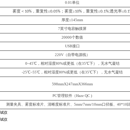
0.01单位
雾度＜
，重复性≤
；雾度≥
，重复性≤
透光率
≤
10%
0.05%
10%
0.1
%
;
0.1
厚度
≤1
45
mm
7
英寸
电容触摸
屏
20000个数值
USB接口
220V（自带电源线）
0~45℃，相对湿度80%或更低（在35℃下），无水气凝结
-25℃~55℃，相对湿度80%或更低（在35℃下），无水气凝结
598mmX247mmX366mm
PC管理软件（
Haze
QC )
测量夹具、雾度标准片
、清晰度标准片、
5mm/7mm/10mm口径板、40*1
测试仪
测试仪