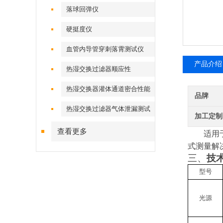
落球回弹仪
硬挺度仪
血管内导管穿刺落霄测试仪
产品介绍
热湿交换过滤器顺应性
热湿交换器灌体通道密合性能
品牌
热湿交换过滤器气体泄漏测试
加工定制
仪
查看更多
适用
式测量解
三、
技
型号
光源