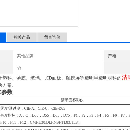
相关产品
留言询价
其他品牌
产地
否
清
于塑料、薄膜、玻璃、
面板、触摸屏等透明半透明材料的
LCD
决方案。
术参数
清晰度雾影仪
雾度
/透过率：CIE-A、CIE-C、CIE-D65
色度指标：
A，C，D50，D55，D65，D75，F1，F2，F3，F4，F5，F6，F7，
F10，F11，F12，CMF,U30,DLF,NBF,TL83,TL84