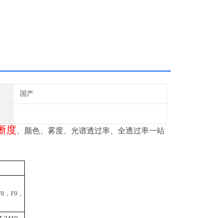
国产
晰度
、颜色
、雾度、
光谱透过率、全
透过率一站
F8，F9，