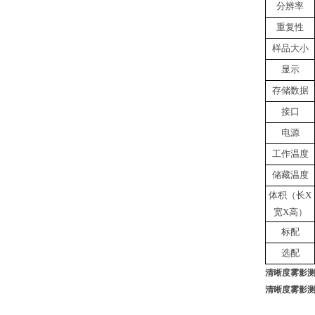
分辨率
重复性
样品大小
显示
存储数据
接口
电源
工作温度
储藏温度
体积（长
X
宽X高）
标配
选配
清晰度雾影
清晰度雾影