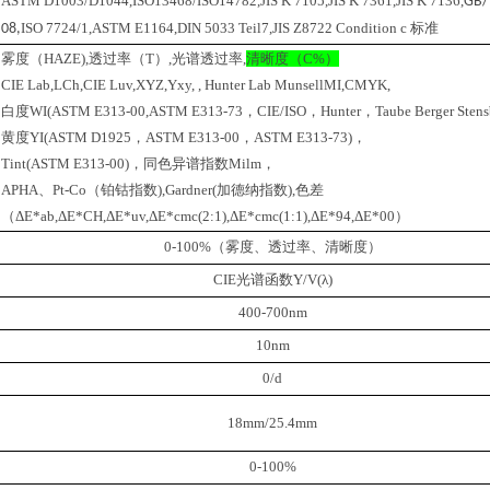
ASTM D1003/D1044,ISO13468/ISO14782,JIS K 7105,JIS K 7361,JIS K 7136,
GB/
ISO 7724/1,ASTM E1164,DIN 5033 Teil7,JIS Z8722 Condition c 标准
08
,
雾度（
HAZE)
,
透过率（
T）
,
光谱透
过
率
,
清晰度（
C%）
CIE Lab,LCh,CIE Luv,XYZ,Yxy, , Hunter Lab MunsellMI,CMYK,
白度
WI(ASTM E313-00,ASTM E313-73，CIE/ISO
，
Hunter，Taube Berger Sten
黄度
YI(ASTM D1925，ASTM E313-00，ASTM E313-73)，
Tint(ASTM E313-00)，同色异谱指数Milm，
APHA、Pt-Co（铂钴指数),Gardner(加德纳指数),色差
（ΔE*ab,ΔE*CH,ΔE*uv,ΔE*cmc(2:1),ΔE*cmc(1:1),ΔE*94,ΔE*00）
0-100%（雾度、透过率、清晰度）
CIE光谱函数Y/V(λ)
400-700nm
10nm
0/d
1
8
mm/2
5.4
mm
0-100%