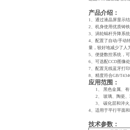
产品介绍：
1、通过液晶屏显示
2、机身使用优质铸
3、涡轮蜗杆升降系
4、
配置了自动
/手动
量，
较好地
减少了人
5、
便捷数控系统，可
6、
可选配
CCD图像
7、
配置无线蓝牙打印
8、
精度符合
GB/T434
应用范围：
1、
黑色金属、有
2、
玻璃、陶瓷、
3、
碳化层和淬火
4、适用于平行平面
技术参数：