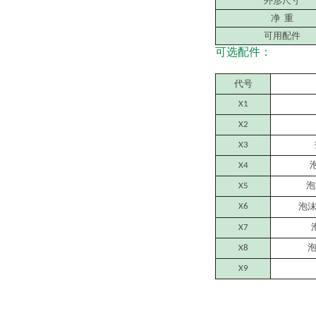
外形尺寸
净
重
可用配件
可选配件：
代号
X1
X2
X3
X4
泡
X5
泡
X6
X7
X8
X9