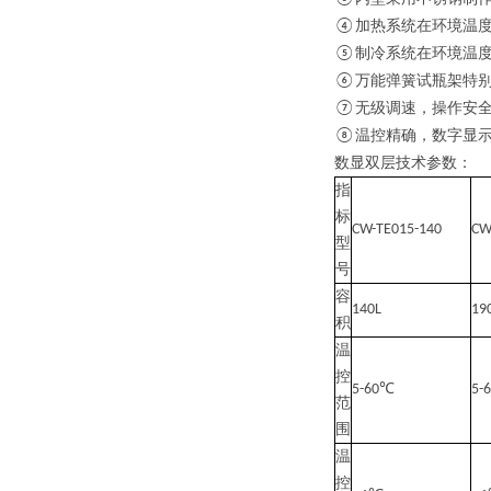
加热系统在环境温
④
制冷系统在环境温
⑤
万能弹簧试瓶架特
⑥
无级调速，操作安
⑦
温控精确，数字显
⑧
数显双层技术参数：
指
标
CW-TE015-140
CW
型
号
容
140L
19
积
温
控
℃
5-60
5-
范
围
温
控