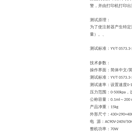
警，并由打印机打印出
测试原理：
为了使注射器产生特定
量）
。、
测试标准：
YY/T 0573.3
技术参数：
操作界面：简体中文
/
测试标准：
YY/T 0573.3
测试速率：
设置速度
0-
压力范围：
，
0-500kpa
公称容量：
～
0.1ml
200 
产品净重：
15kg
外形尺寸：
430×290×40
电
源：
AC90V-240V/50
整机功率：
70W