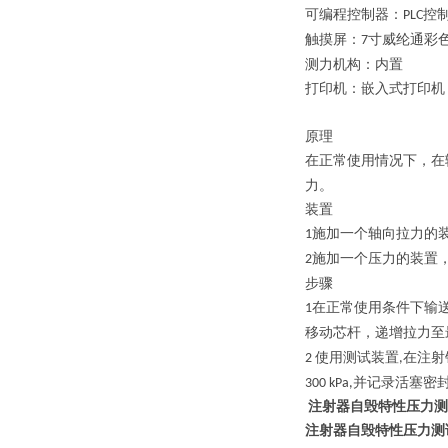
可编程控制器：
控
PLC
触摸屏：
寸
威纶通彩
7
测力机构：内置
打印机：
嵌入
式打印机
原理
在正常使用情况下，在
力。
装置
施加一个轴向拉力的
1
施加一个压力的装置
2
步骤
在正常使用条件下输
1
移动芯杆，递增拉力至
使用测试装置
在注射
2
,
并记录活塞密
300
kPa,
注射器自毁特性压力测
注射器自毁特性压力测