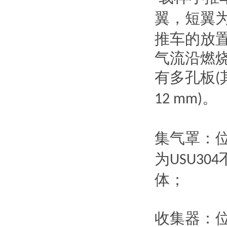
翼，短翼
推车的放
气流沿燃
有多孔板
(
。
12 mm)
集气罩：
为
USU304
体；
收集器：