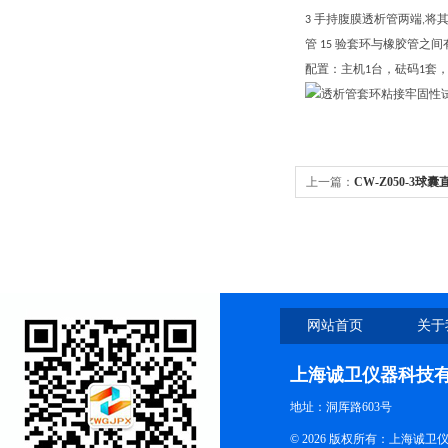
手持腹膜透析管两端
将
3
,
管
验套环与橡胶管之间
15
配置：主机
台，砝码
套
1
1
上一篇：
CW-Z050-3
网站首页
关于
上海诚卫仪器科技
地址：洞厍路603号
© 2026 版权所有：上海诚