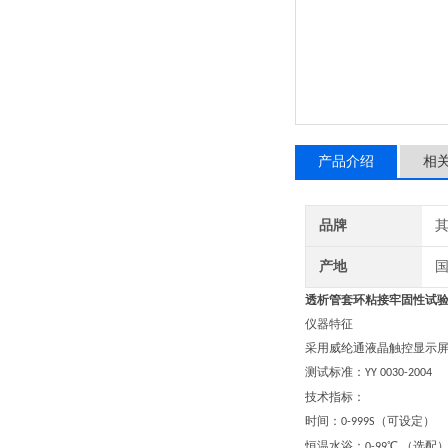
产品介绍
相
品牌
产地
透析管套环粘接牢固性试
仪器特征
采用
威纶通
液晶触控显示
测试标准：
YY 0030-2004
技术指标：
时间：
（可设定）
0-999S
恒温水浴：
℃
（
选配
0-99