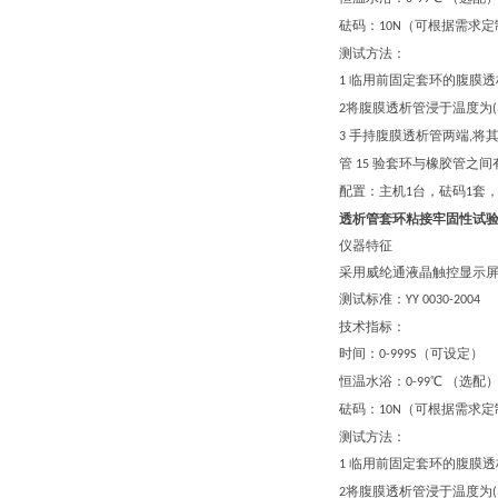
砝码：
（可根据需求定
10N
测试方法：
临用前固定套环的腹膜透
1
将腹膜透析管浸于温度为
2
手持腹膜透析管两端
将
3
,
管
验套环与橡胶管之间
15
配置：主机
台，砝码
套
1
1
透析管套环粘接牢固性试
仪器特征
采用
威纶通
液晶触控显示
测试标准：
YY 0030-2004
技术指标：
时间：
（可设定）
0-999S
恒温水浴：
℃
（
选配
0-99
砝码：
（可根据需求定
10N
测试方法：
临用前固定套环的腹膜透
1
将腹膜透析管浸于温度为
2