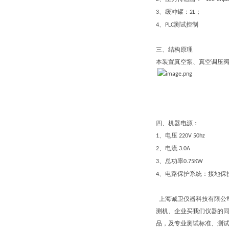
、缓冲罐：
；
3
2L
、
测试
控制
4
P
LC
三、结构原理
本装置真空泵、真空调压
四、
机器电源：
、电压
1
220V
50hz
、电流
2
3.0A
、总功率
3
0.75KW
、电路保护系统：接地保
4
上
海诚卫仪器科技有限公
测机、企
业
买我们仪器的
品，及专业测试标准、测