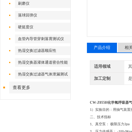
刷磨仪
落球回弹仪
硬挺度仪
血管内导管穿刺落霄测试仪
产品介绍
相
热湿交换过滤器顺应性
热湿交换器灌体通道密合性能
适用领域
热湿交换过滤器气体泄漏测试
加工定制
仪
查看更多
CW-Z055H化学氧呼吸器
）实验目的：用抽气装置
1
二、技术指标
、
真空泵：
极限
压力
1
2
pa
、
压力传感器：
2
-100-0Kp