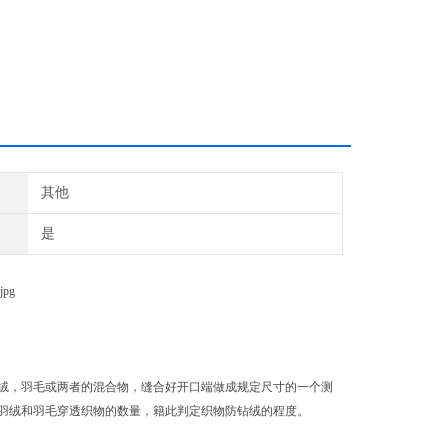
绒的程度。
其他
是
绒，羽毛或两者的混合物，缝合好开口端做成规定尺寸的一个测
羽绒和羽毛穿透织物的数量，籍此判定织物防钻绒的程度。