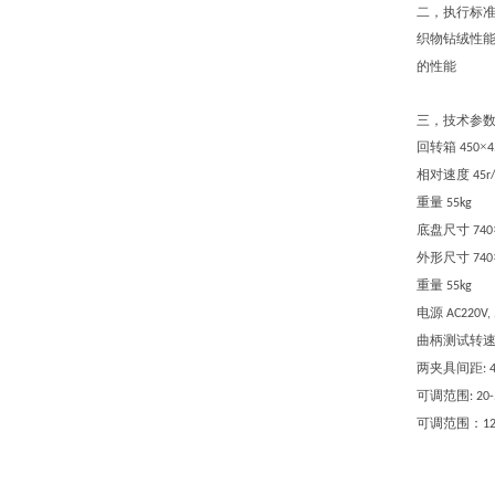
二，执行标
织物钻绒性
的性能
三，技术参
回转箱
×
450
4
相对速度
45r
重量
55kg
底盘尺寸
740
外形尺寸
740
重量
55kg
电源
AC220V,
曲柄测试转
两夹具间距
: 
可调范围
: 2
可调范围：
12