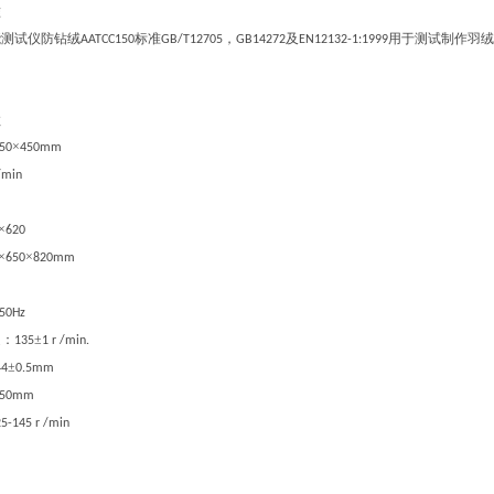
准
能测试仪防钻绒
标准
，
及
用于测试制作羽绒
AATCC150
GB/T12705
GB14272
EN12132-1:1999
数
×
50
450mm
/min
×
620
×
×
650
820mm
 50Hz
速：
±
135
1 r /min.
±
44
0.5mm
0-50mm
5-145 r /min