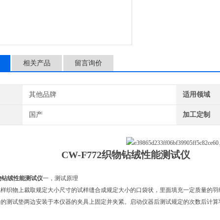
的数量，籍此判定织物防钻
相关产品
留言询价
其他品牌
适用领域
国产
加工定制
CW-F772织物钻绒性能测试仪
织物钻绒性能测试仪
一，测试原理
试样织物上裁取规定大小尺寸的试样缝合成规定大小的口袋状，里面填充一定质量的羽
好的测试垫两边安装于本仪器的夹具上固定并夹紧。启动仪器后测试规定的次数后计算