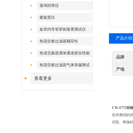
落球回弹仪
硬挺度仪
血管内导管穿刺落霄测试仪
产品介绍
热湿交换过滤器顺应性
热湿交换器灌体通道密合性能
品牌
热湿交换过滤器气体泄漏测试
产地
仪
查看更多
CW-F772
在待测试的
试垫。将做