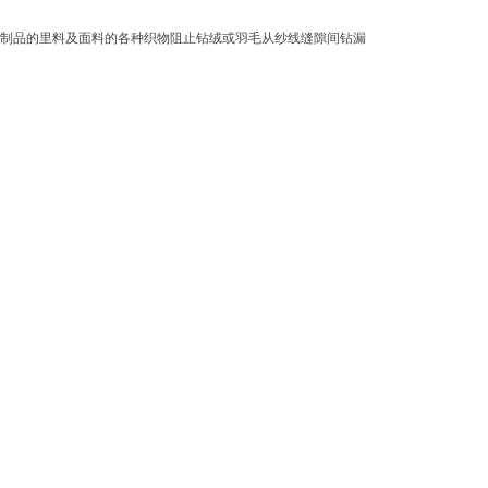
制品的里料及面料的各种织物阻止钻绒或羽毛从纱线缝隙间钻漏