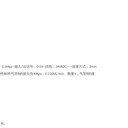
：
输入
出信号：
供电：
连接方式：
0.1Mpa--
/
0-5V--
24VADC-----
3mm
阳性标样气管
的接头负
，
，数量
，气管
的接
8
90Kpa
0.216ML/min
1
8
证书。