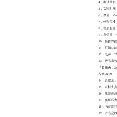
，测试量程
4
，实验时间
5
，净重：
6
25
，外形尺寸
7
，售后服务
8
，质保期：
9
，操作界
10
，打印功
11
，电源：
12
2
，产品是
13
卡套接头；
头负
，
90Kpa
，真空泵
14
，试样夹
15
，压差传
16
，负压压
17
，内置高
18
，产品是
19