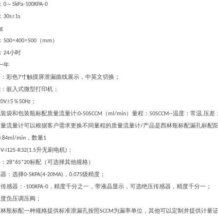
：
～
0
5kPa-100KPA-0
：
±
30s
1s
kg
：
×
×
（
）
500
400
500
mm
：
小时
24
一年
面：彩色
寸触摸屏泄漏曲线展示，中英文切换；
7
能：嵌入式微型打印机；
±
％
；
20V
5
50Hz
包装袋和包装瓶标配质量流量计
（
）量程：
温度：常温
压差
:0-50SCCM
ml/min
50SCCM--
,
质量流量计可以根据客户需求更换不同量程的质量流量计
产品是西林瓶标配漏孔标配
/
，数量
0.84ml/min
1
：
升无刷电机
；
V-I125-R32(1.5
)
具：
标配（可选择其他规格）
28*65*20
感器：选择
，
级精度；
0-5KPA(4-20MA)
0.075
力传感器：
，精度千分之一，带液晶显示，可选绝压传感器，精度千分一；
-100KPA-0
精度负压调压阀；
西林瓶标配一种规格提供标准泄漏孔按照
为漏率单位，其他可以定制并提供计量
SCCM