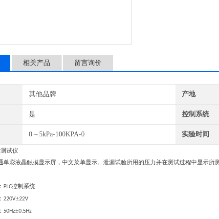
相关产品
留言询价
其他品牌
产地
是
控制系统
0～5kPa-100KPA-0
实验时间
漏测试仪
通
单彩液晶触摸显示屏，中文菜单显示。泄漏试验所用的压力并在测试过程中显示所
：
控制系统
PLC
：
±
220V
22V
：
±
50Hz
0.5Hz