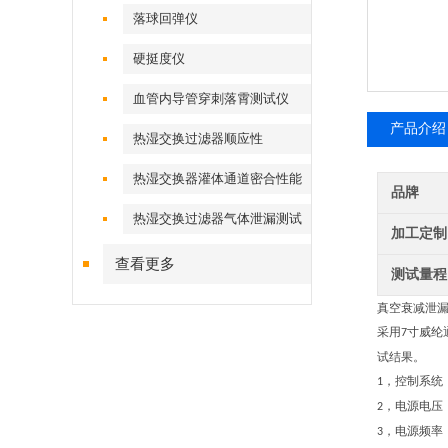
落球回弹仪
硬挺度仪
血管内导管穿刺落霄测试仪
产品介绍
热湿交换过滤器顺应性
热湿交换器灌体通道密合性能
品牌
热湿交换过滤器气体泄漏测试
加工定制
仪
查看更多
测试量程
真空衰减泄
采用
寸
威纶
7
试结果。
，控制系统
1
，电源电压
2
，电源频率
3