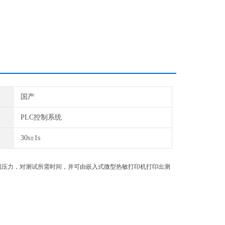
国产
PLC控制系统
30s±1s
测压力，对测试所需时间，并可由
嵌入式微型热敏
打印机打印出测