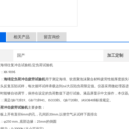
相关产品
留言询价
国产
加工定制
：
海绵往复冲击试验机
/
定负荷试验机
：
XK-9096
：
海绵定负荷冲击疲劳试验机
用于测定海绵、软质聚泡沫聚合材料疲劳性能厚度损失
压头反复压陷试样，每次循环试样承载达到
大压陷负荷限定值。仪器采用微处理器进
zui
荷时能够自动调节，保持在设定的负荷数值下进行试验。液晶屏显示中文操作，本仪器
：满足
、
、
、
、
标准规定。
QB/T2819
GB/T18941
ISO3385
QB/T2080
JASOB408
负荷冲击疲劳试验机
主要参数：
板上开有直径
的孔，孔间距
以便空气从试样下面排出
6mm
20mm,
：
底部边缘：
的倒圆
φ250 mm.,
25mm
载能力：
大小可设定