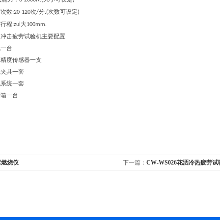
0-2000N.(
)
次数
次
分
次数可设定
:20-120
/
.(
)
行程
大
:zui
100mm.
击疲劳试验机主要配置
一台
度传感器一支
夹具一套
系统一套
箱一台
床燃烧仪
下一篇：
CW-WS026花洒冷热疲劳试