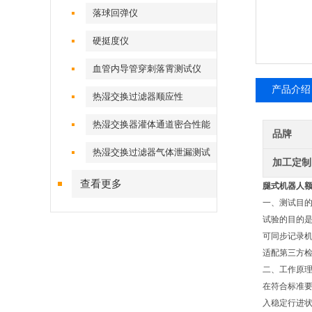
落球回弹仪
硬挺度仪
血管内导管穿刺落霄测试仪
产品介绍
热湿交换过滤器顺应性
热湿交换器灌体通道密合性能
品牌
热湿交换过滤器气体泄漏测试
加工定制
仪
查看更多
腿式机器人
‌一、
测试目
试验的目的
可同步记录
适配第三方
二、工作原
在符合标准
入稳定行进