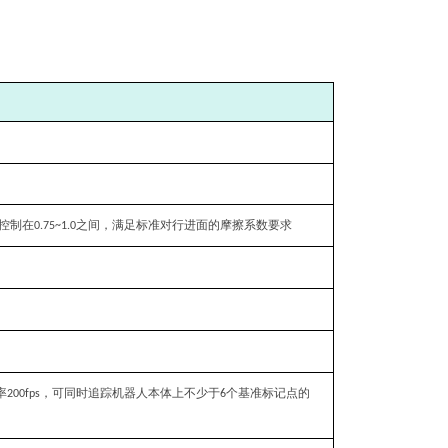
控制在
之间，满足标准对行进面的摩擦系数要求
0.75~1.0
率
，可同时追踪机器人本体上不少于
个基准标记点的
200fps
6