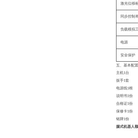
激光位移
同步控制
负载模拟
电源
安全保护
五、基本配
主机
台
1
扳手
套
1
电源线
根
1
说明书
份
1
合格证
份
1
保修卡
份
1
铭牌
份
1
腿式机器人