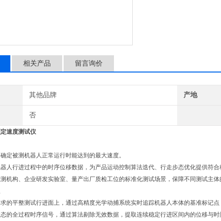
相关产品
留言询价
其他品牌
产地
否
额定速度测试仪
的
是确定被测机器人正常运行时能达到的最大速度。
机器人行进过程中的时序位移数据，为产品运动控制算法迭代、行走步态优化提供符合
检测机构、企业研发实验室、量产出厂质检工位的标准化测试场景，保障不同测试主体
理
要求的平整测试行进面上，通过高精度光学动捕系统实时追踪机器人本体的基准标记点
状态的全过程时序信号，通过算法剔除无效数据，提取连续稳定行进区间内的位移与时