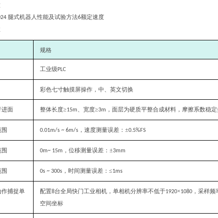
准
腿式机器人性能及试验方法
额定速度
024
6
数
规格‌
工业级
PLC
彩色七寸触摸屏操作，中、英文切换
行进面
整体长度≥
、宽度≥
，面层为硬质平整合成材料，摩擦系数稳定
15m
3m
范围
，速度测量误差：±
0.01m/s ~ 6m/s
0.5%FS
范围
，位移测量误差：±
0m~ 15m
3mm
范围
，时间测量误差：≤
0s ~ 300s
1ms
动作捕捉单
配置
台全局快门工业相机，单相机分辨率不低于
×
，采样频
8
1920
1080
空间坐标