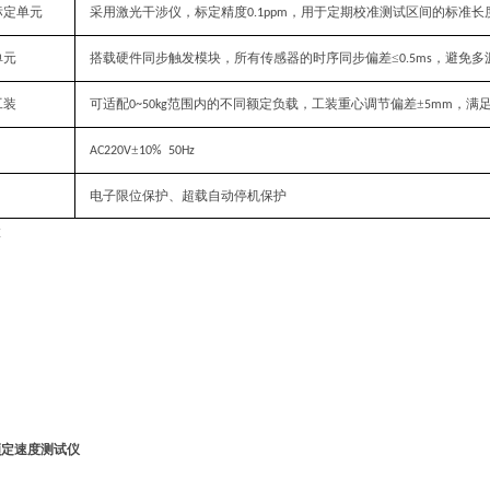
标定单元
采用激光干涉仪，标定精度
，用于定期校准测试区间的标准长
0.1ppm
单元
搭载硬件同步触发模块，所有传感器的时序同步偏差≤
，避免多
0.5ms
工装
可适配
范围内的不同额定负载，工装重心调节偏差±
，满
0~50kg
5mm
±
AC220V
10% 50Hz
电子限位保护、超载自动停机保护
置
额定速度测试仪