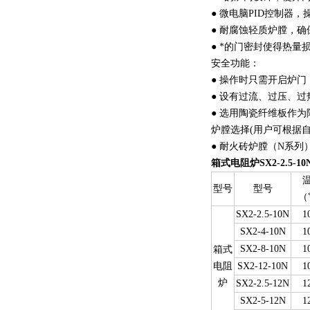
● 微电脑PID控制器
● 耐腐蚀轻质炉膛，
● *的门密封使得热
安全功能：
● 操作时只需开启炉
● 设有过流、过压、
● 选用陶瓷纤维板作
炉膛选择(用户可根据自
● 耐火砖炉膛（N系
箱式电阻炉SX2-2.5-10
型号
型号
（
SX2-2.5-10N
1
SX2-4-10N
1
SX2-8-10N
1
箱式
电阻
SX2-12-10N
1
炉
SX2-2.5-12N
1
SX2-5-12N
1