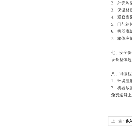
2、外壳均
3、保温材
4、观察窗
5、门与箱
6、机器底
7、箱体左
七、安全保
设备整体超
八、
可编程
1、环境温度
2、机器放
免费送货上
上一篇：
步