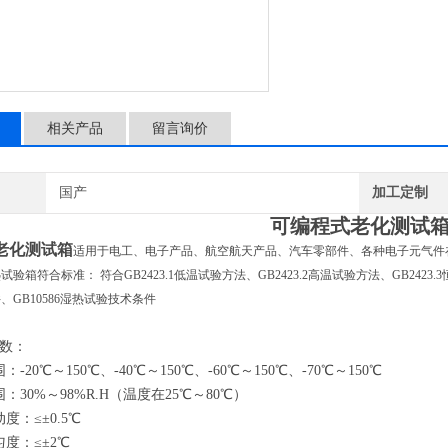
相关产品
留言询价
国产
加工定制
可编程式老化测试
老化测试箱
适用于电工、电子产品、航空航天产品、汽车零部件、各种电子元气件
验箱符合标准： 符合GB2423.1低温试验方法、GB2423.2高温试验方法、GB2423.
、GB10586湿热试验技术条件
数：
-20℃～150℃、-40℃～150℃、-60℃～150℃、-70℃～150℃
：30%～98%R.H（温度在25℃～80℃）
度：≤±0.5℃
度：≤±2℃