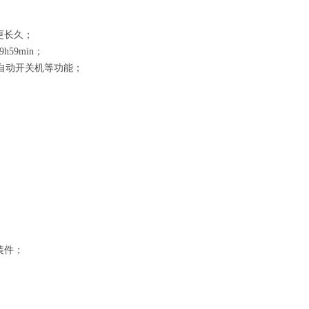
更长久；
59min；
行自动开关机等功能；
装件；