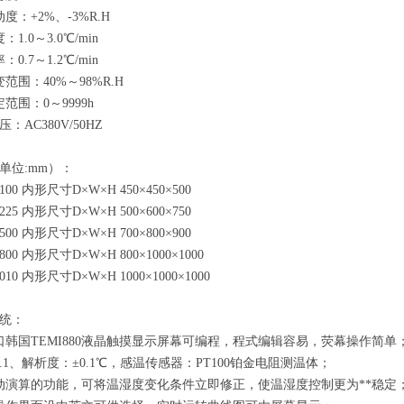
度：+2%、-3%R.H
1.0～3.0℃/min
0.7～1.2℃/min
范围：40%～98%R.H
范围：0～9999h
：AC380V/50HZ
单位:mm）：
100 内形尺寸D×W×H 450×450×500
225 内形尺寸D×W×H 500×600×750
500 内形尺寸D×W×H 700×800×900
800 内形尺寸D×W×H 800×1000×1000
010 内形尺寸D×W×H 1000×1000×1000
统：
口韩国TEMI880液晶触摸显示屏幕可编程，程式编辑容易，荧幕操作简单
.1、解析度：±0.1℃，感温传感器：PT100铂金电阻测温体；
动演算的功能，可将温湿度变化条件立即修正，使温湿度控制更为**稳定