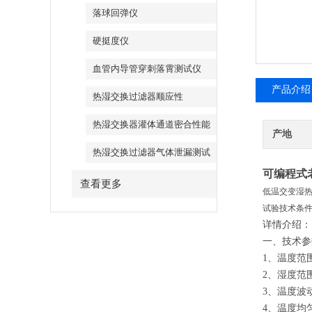
落球回弹仪
硬挺度仪
血管内导管穿刺落霄测试仪
产品介绍
热湿交换过滤器顺应性
热湿交换器灌体通道密合性能
产地
热湿交换过滤器气体泄漏测试
仪
可编程式
查看更多
低温交变湿热试
试验技术条件
详情介绍：
一、技术参
1、温度范围：
2、湿度范围
3、温度波动
4、温度均匀