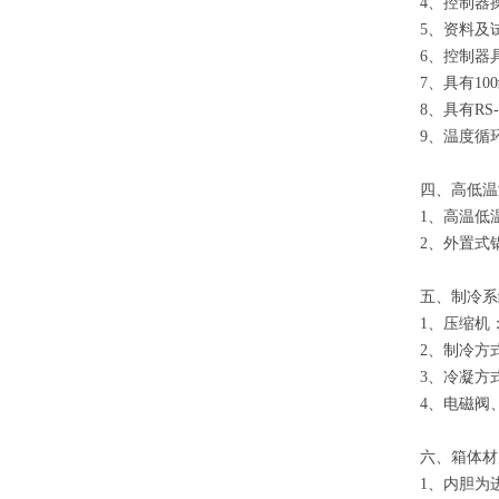
4、控制器
5、资料及
6、控制器
7、具有10
8、具有R
9、温度循
四、
高低温
1、高温低
2、外置式
五、制冷系
1、压缩机
2、制冷方
3、冷凝方
4、电磁阀
六、箱体材
1、内胆为