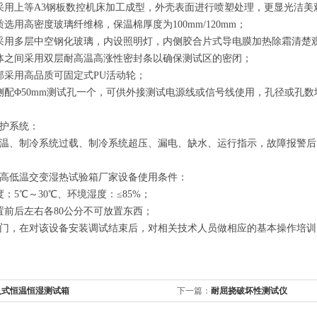
采用上等A3钢板数控机床加工成型，外壳表面进行喷塑处理，更显光洁美
质选用高密度玻璃纤维棉，保温棉厚度为100mm/120mm；
采用多层中空钢化玻璃，内设照明灯，内侧胶合片式导电膜加热除霜清楚
体之间采用双层耐高温高涨性密封条以确保测试区的密闭；
部采用高品质可固定式PU活动轮；
侧配Φ50mm测试孔一个，可供外接测试电源线或信号线使用，孔径或孔
护系统：
温、制冷系统过载、制冷系统超压、漏电、缺水、运行指示，故障报警后
高低温交变湿热试验箱厂家
设备使用条件：
：5℃～30℃、环境湿度：≤85%；
置前后左右各80公分不可放置东西；
门，在对该设备安装调试结束后，对相关技术人员做相应的基本操作培训
入式恒温恒湿测试箱
下一篇：
耐屈挠破坏性测试仪