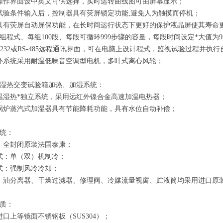
操作界面设中英文可供选择，实时运转曲线图可由屏幕显示；
试验条件输入后，控制器具有荧屏锁定功能,避免人为触摸而停机；
具有荧屏自动屏保功能，在长时间运行状态下更好的保护液晶屏使其寿命
0组程式、每组100段、每段可循环999步骤的容量，每段时间设定*大值为99h
S-232或RS-485远程通讯界面，可在电脑上设计程式，监视试验过程并执
环系统采用耐温低噪音空调型电机，多叶式离心风轮；
湿热交变试验箱
加热、加湿系统：
温湿热*独立系统，采用远红外镍合金高速加温电热器；
锅炉蒸汽式加湿器具有节能降耗功能，具有水位自动补偿；
统：
：全封闭原装法国泰康；
式：单（双）机制冷；
式：强制风冷冷却；
、油分离器、干燥过滤器、修理阀、冷媒流量视窗、贮液筒均采用进口原
质：
进口上等镜面不锈钢板（SUS304）；