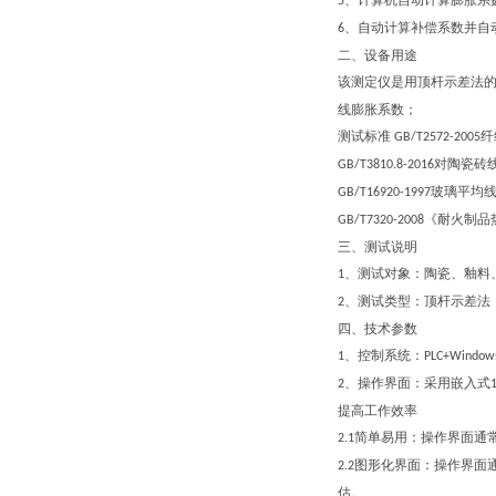
、计算机自动计算膨胀系
5
、自动计算补偿系数并自
6
二、设备用途
该测定仪是用顶杆示差法
线膨胀系数
；
测试标准
纤
GB/T2572-2005
对陶瓷砖
GB/T3810.8-2016
玻璃平均
GB/T16920-1997
《耐火制品
GB/T7320-2008
三、测试说明
、测试对象：陶瓷、釉料
1
、测试类型：顶杆示差法
2
四、技术参数
、控制系统：
1
PL
C
+Window
、操作界面：采用
嵌入式
2
提高工作效率
简单易用：操作界面通
2.1
图形化界面：
操作界面
2.2
估。