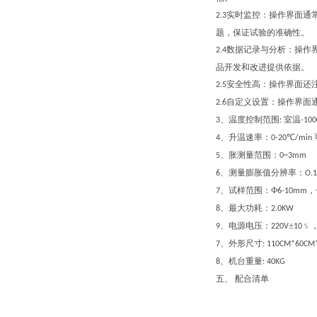
实时监控：操作界面通
2.3
题，保证试验的准确性。
数据记录与分析：操作
2.4
品开发和改进提供依据。
安全性高：操作界面还
2.5
自定义设置：操作界面
2.6
、
温度控制范围
室温
3
:
-10
0
、升温速率：
℃
4
0-20
/min
、胀测量范围：
5
0~3mm
、测量膨胀值分辨率：
6
O.
、试样范围：Ф
，
7
6-10mm
、最大功耗：
8
2.0KW
、电源电压：
±
﹪
9
220V
10
、外形尺寸
7
: 110CM*60CM
、机台重量
8
:
40KG
五、 配合清单