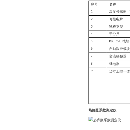
序号
名称
温度传感器（
1
可控电炉
2
试样支架
3
千分尺
4
模块
5
P
LC_CPU
自动温控模块
6
交流接触器
7
继电器
8
寸
工控一体
9
15
热膨胀系数测定仪