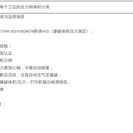
每个工位的压力和体积计算
准与适用场景
附录
（爆破体积压力测定）；
B7544-2019/ISO4074‌
H/G
质检；
室认证。
程示例
入锥形心轴，卡箍自动锁紧；
数后启动，仪器自动充气至爆破；
爆破体积
压力，打印机输出检测报告。
/
单
套；