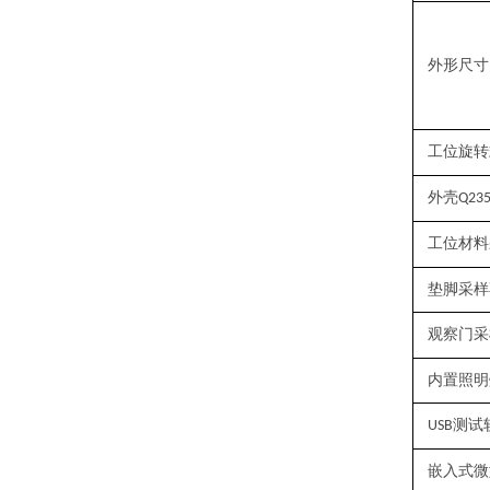
外形尺寸
工位旋转
外壳
Q23
工位材料
垫脚采样
观察门采
内置照明
测试
USB
嵌入式微