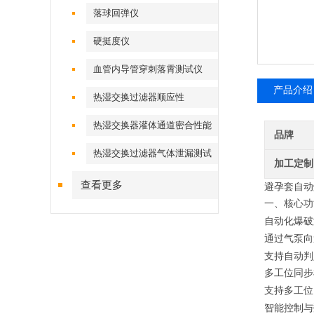
落球回弹仪
硬挺度仪
血管内导管穿刺落霄测试仪
产品介绍
热湿交换过滤器顺应性
热湿交换器灌体通道密合性能
品牌
热湿交换过滤器气体泄漏测试
加工定制
仪
查看更多
避孕套自动
一、核心功
自动化爆破
通过气泵向
支持自动判
多工位同步
支持
多
工位
智能控制与