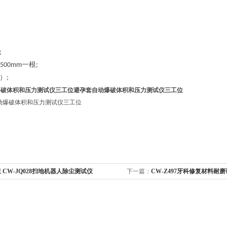
;
一
根
500mm
;
）
;
爆破体积和压力测试仪三工位
避孕套自动爆破体积和压力测试仪三工位
 CW-JQ028扫地机器人除尘测试仪
下一篇：
CW-Z497牙科修复材料耐