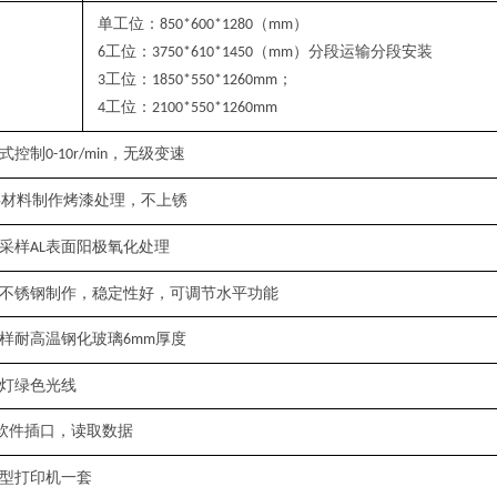
单工位：
（
）
850*600*1280
mm
工位：
（
）分段运输分段安装
6
3750*610*1450
mm
工位：
；
3
1850*550*1260mm
工位：
4
2100*550*1260mm
式控制
，无级变速
0-10r/min
材料制作烤漆处理，不上锈
5
采样
表面阳极氧化处理
AL
不锈钢制作，稳定性好，可调节水平功能
样耐高温钢化玻璃
厚度
6mm
灯绿色光线
软件插口，读取数据
型打印机一套