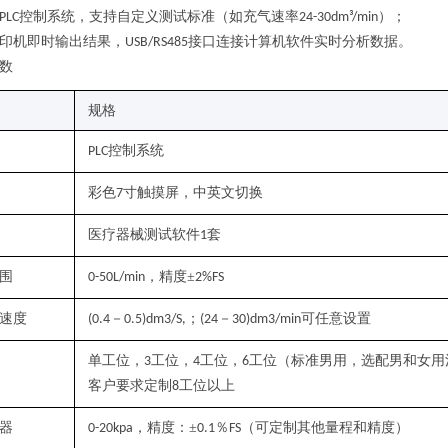
控制系统，支持自定义测试标准（如充气速率
）；
PLC
24-30dm³/min
印机即时输出结果，
接口连接计算机软件实时分析数据。
USB/RS485
数
规格
控制系统
PLC
彩色
寸触摸屏，中英文切换
7
医疗器械测试软件
套
1
围
，精度
±
0-50L/min
2%FS
速度
－
；
－
可
任意设置
(
0.4
0.5)dm3/S
,
(24
30)dm3/min
单工位，
工位，
工位，
工位（标准男用，选配男和女用
3
4
6
客户要求定制
工位以上
8
器
，精度：±
％
（可定制其他量程和精度）
0-20kpa
0.1
FS