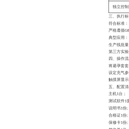
独立控制
三、
执行
标
符合标准：
严格遵循
‌G
典型应用
：
生产线批量
第三方实验
四、操作流
将避孕套套
设定充气参
触摸屏显示
五、配置清
主机
台；
1
测试软件
1
说明书
份
1
;
合格证
份
1
;
保修卡
份
1
;