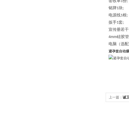
签收单
份
1
;
铭牌
块
1
;
电源线
根
1
;
扳手
套
1
;
宣传册若干
硅胶管
4mm
电脑（选配
避孕套自动
上一篇：
诚卫