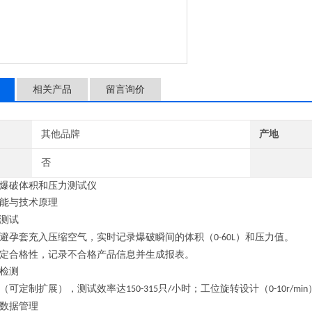
相关产品
留言询价
其他品牌
产地
否
爆破体积和压力测试仪
能与技术原理
测试
避孕套充入压缩空气，实时记录爆破瞬间的体积（
）和压力值。
0-60L
定合格性，记录不合格产品信息并生成报表。
检测
（可定制扩展），测试效率达
只
小时；工位旋转设计（
150-315
/
0-10
r
/
min
数据管理